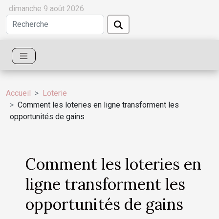
dimanche 9 août 2026
Accueil
Loterie
Comment les loteries en ligne transforment les
opportunités de gains
Comment les loteries en
ligne transforment les
opportunités de gains