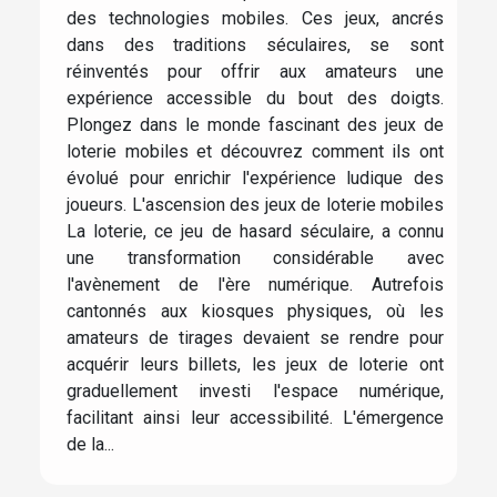
des technologies mobiles. Ces jeux, ancrés
dans des traditions séculaires, se sont
réinventés pour offrir aux amateurs une
expérience accessible du bout des doigts.
Plongez dans le monde fascinant des jeux de
loterie mobiles et découvrez comment ils ont
évolué pour enrichir l'expérience ludique des
joueurs. L'ascension des jeux de loterie mobiles
La loterie, ce jeu de hasard séculaire, a connu
une transformation considérable avec
l'avènement de l'ère numérique. Autrefois
cantonnés aux kiosques physiques, où les
amateurs de tirages devaient se rendre pour
acquérir leurs billets, les jeux de loterie ont
graduellement investi l'espace numérique,
facilitant ainsi leur accessibilité. L'émergence
de la...