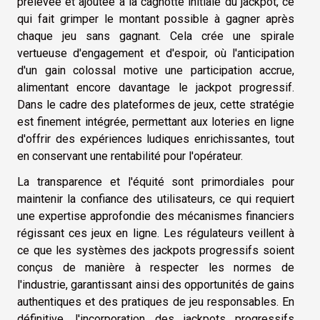
prélevée et ajoutée à la cagnotte initiale du jackpot, ce
qui fait grimper le montant possible à gagner après
chaque jeu sans gagnant. Cela crée une spirale
vertueuse d'engagement et d'espoir, où l'anticipation
d'un gain colossal motive une participation accrue,
alimentant encore davantage le jackpot progressif.
Dans le cadre des plateformes de jeux, cette stratégie
est finement intégrée, permettant aux loteries en ligne
d'offrir des expériences ludiques enrichissantes, tout
en conservant une rentabilité pour l'opérateur.
La transparence et l'équité sont primordiales pour
maintenir la confiance des utilisateurs, ce qui requiert
une expertise approfondie des mécanismes financiers
régissant ces jeux en ligne. Les régulateurs veillent à
ce que les systèmes des jackpots progressifs soient
conçus de manière à respecter les normes de
l'industrie, garantissant ainsi des opportunités de gains
authentiques et des pratiques de jeu responsables. En
définitive, l'incorporation des jackpots progressifs