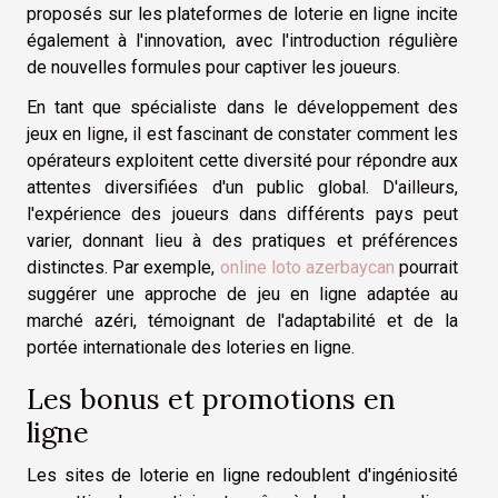
proposés sur les plateformes de loterie en ligne incite
également à l'innovation, avec l'introduction régulière
de nouvelles formules pour captiver les joueurs.
En tant que spécialiste dans le développement des
jeux en ligne, il est fascinant de constater comment les
opérateurs exploitent cette diversité pour répondre aux
attentes diversifiées d'un public global. D'ailleurs,
l'expérience des joueurs dans différents pays peut
varier, donnant lieu à des pratiques et préférences
distinctes. Par exemple,
online loto azerbaycan
pourrait
suggérer une approche de jeu en ligne adaptée au
marché azéri, témoignant de l'adaptabilité et de la
portée internationale des loteries en ligne.
Les bonus et promotions en
ligne
Les sites de loterie en ligne redoublent d'ingéniosité